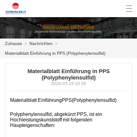
العربية
Deutsch
English
Español
Zuhause
>
Nachrichten
>
Materialblatt Einführung in PPS (Polyphenylensulfid)
ZUHAUSE
Materialblatt Einführung in PPS
PRODUKTE
(Polyphenylensulfid)
2026-03-19 10:39
NACHRICHTEN
DER FALL
Materialblatt Einführung
PPS
(Polyphenylensulfid)
FABRIK
Polyphenylensulfid, abgekürzt PPS, ist ein
Hochleistungskunststoff mit folgenden
Haupteigenschaften:
KONTAKTIERE UNS