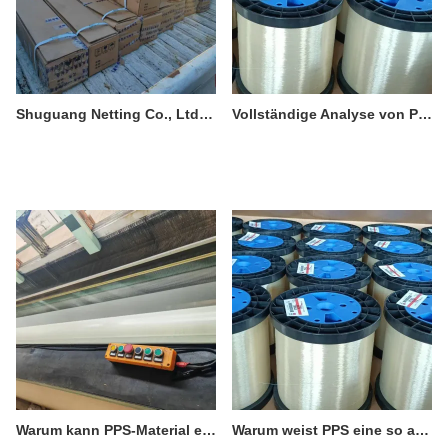
Shuguang Netting Co., Ltd. - Produktdienstleistungen
Vollständige Analyse von PPS (Polyphenylensulfid) Material I Grundlegende Informationen
Warum kann PPS-Material eine hohe Flammwidrigkeit ohne Zugabe von Flammschutzmitteln erreichen?
Warum weist PPS eine so ausgezeichnete chemische Beständigkeit und Hydrolysebeständigkeit auf?