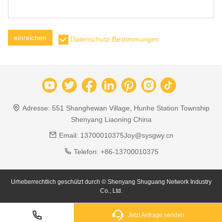
einreichen
Datenschutz-Bestimmungen
Adresse:
551 Shanghewan Village, Hunhe Station Township
Shenyang Liaoning China
Email:
13700010375Joy@sysgwy.cn
Telefon:
+86-13700010375
Urheberrechtlich geschützt durch © Shenyang Shuguang Network Industry
Co., Ltd.
Jetzt Anfrage senden