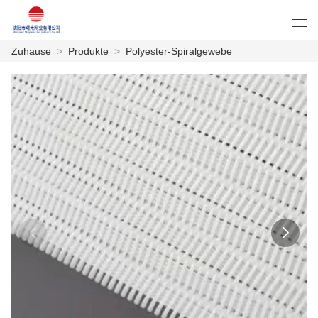
Zuhause
>
Produkte
>
Polyester-Spiralgewebe
العربية
Deutsch
English
Español
ZUHAUSE
PRODUKTE
NACHRICHTEN
DER FALL
FABRIK
KONTAKTIERE UNS