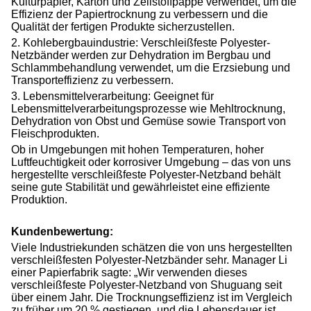
Kulturpapier, Karton und Zellstoffpappe verwendet, um die
Effizienz der Papiertrocknung zu verbessern und die
Qualität der fertigen Produkte sicherzustellen.
2. Kohlebergbauindustrie: Verschleißfeste Polyester-
Netzbänder werden zur Dehydration im Bergbau und
Schlammbehandlung verwendet, um die Erzsiebung und
Transporteffizienz zu verbessern.
3. Lebensmittelverarbeitung: Geeignet für
Lebensmittelverarbeitungsprozesse wie Mehltrocknung,
Dehydration von Obst und Gemüse sowie Transport von
Fleischprodukten.
Ob in Umgebungen mit hohen Temperaturen, hoher
Luftfeuchtigkeit oder korrosiver Umgebung – das von uns
hergestellte verschleißfeste Polyester-Netzband behält
seine gute Stabilität und gewährleistet eine effiziente
Produktion.
Kundenbewertung:
Viele Industriekunden schätzen die von uns hergestellten
verschleißfesten Polyester-Netzbänder sehr. Manager Li
einer Papierfabrik sagte: „Wir verwenden dieses
verschleißfeste Polyester-Netzband von Shuguang seit
über einem Jahr. Die Trocknungseffizienz ist im Vergleich
zu früher um 20 % gestiegen, und die Lebensdauer ist