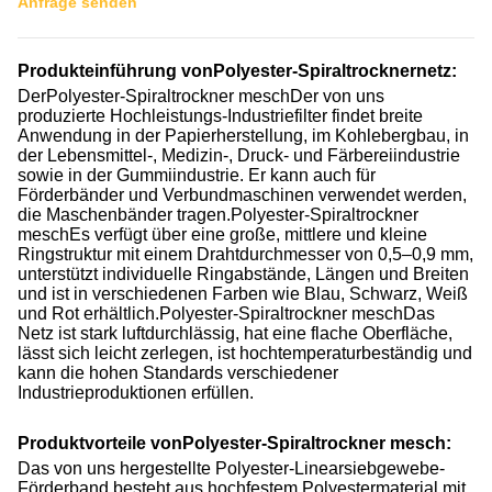
Anfrage senden
Produkteinführung von
Polyester-Spiraltrocknernetz
:
Der
Polyester-Spiraltrockner me
sch
Der von uns
produzierte Hochleistungs-Industriefilter findet breite
Anwendung in der Papierherstellung, im Kohlebergbau, in
der Lebensmittel-, Medizin-, Druck- und Färbereiindustrie
sowie in der Gummiindustrie. Er kann auch für
Förderbänder und Verbundmaschinen verwendet werden,
die Maschenbänder tragen.
Polyester-Spiraltrockner
me
sch
Es verfügt über eine große, mittlere und kleine
Ringstruktur mit einem Drahtdurchmesser von 0,5–0,9 mm,
unterstützt individuelle Ringabstände, Längen und Breiten
und ist in verschiedenen Farben wie Blau, Schwarz, Weiß
und Rot erhältlich.
Polyester-Spiraltrockner me
sch
Das
Netz ist stark luftdurchlässig, hat eine flache Oberfläche,
lässt sich leicht zerlegen, ist hochtemperaturbeständig und
kann die hohen Standards verschiedener
Industrieproduktionen erfüllen.
Produktvorteile von
Polyester-Spiraltrockner me
sch
:
Das von uns hergestellte Polyester-Linearsiebgewebe-
Förderband besteht aus hochfestem Polyestermaterial mit