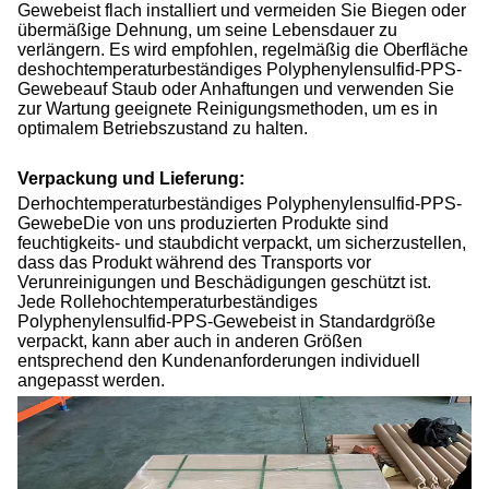
Gewebe
ist flach installiert und vermeiden Sie Biegen oder
übermäßige Dehnung, um seine Lebensdauer zu
verlängern. Es wird empfohlen, regelmäßig die Oberfläche
des
hochtemperaturbeständiges Polyphenylensulfid-PPS-
Gewebe
auf Staub oder Anhaftungen und verwenden Sie
zur Wartung geeignete Reinigungsmethoden, um es in
optimalem Betriebszustand zu halten.
Verpackung und Lieferung:
Der
hochtemperaturbeständiges Polyphenylensulfid-PPS-
Gewebe
Die von uns produzierten Produkte sind
feuchtigkeits- und staubdicht verpackt, um sicherzustellen,
dass das Produkt während des Transports vor
Verunreinigungen und Beschädigungen geschützt ist.
Jede Rolle
hochtemperaturbeständiges
Polyphenylensulfid-PPS-Gewebe
ist in Standardgröße
verpackt, kann aber auch in anderen Größen
entsprechend den Kundenanforderungen individuell
angepasst werden.