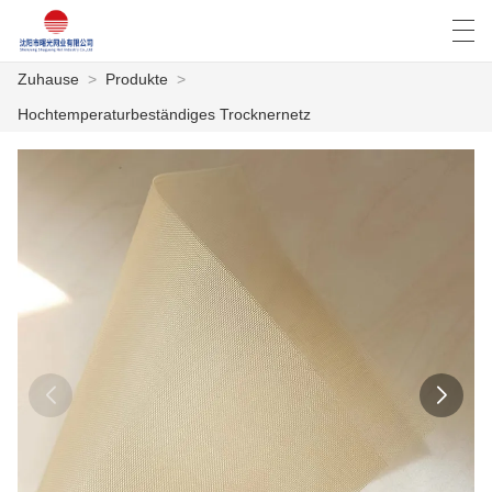
Zuhause
>
Produkte
>
العربية
Deutsch
English
Español
Hochtemperaturbeständiges Trocknernetz
ZUHAUSE
PRODUKTE
NACHRICHTEN
DER FALL
FABRIK
KONTAKTIERE UNS