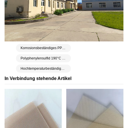
Korrosionsbeständiges PPS-Gewebe
Polyphenylensulfid 190°C PPS Mesh 20T 350 Mikron
Hochtemperaturbeständiges Polyphenylensulfid-PPS-Gewebe
In Verbindung stehende Artikel