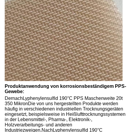
Produktanwendung von korrosionsbeständigem PPS-
Gewebe:
Der
nach
Lyphenylensulfid 190
°C PPS
Maschenweite 20t
350 Mikron
Die von uns hergestellten Produkte werden
häufig in verschiedenen industriellen Trocknungsgeräten
eingesetzt, beispielsweise in Heißlufttrocknungssystemen
in der Lebensmittel-, Pharma-, Elektronik-,
Holzverarbeitungs- und anderen
Industriezweigen.
Nach
Lyphenylensulfid 190
°C