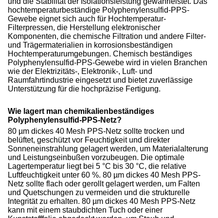
und die Stabilität der Isolationsleistung gewährleistet. Das
hochtemperaturbeständige Polyphenylensulfid-PPS-
Gewebe eignet sich auch für Hochtemperatur-
Filterpressen, die Herstellung elektronischer
Komponenten, die chemische Filtration und andere Filter-
und Trägermaterialien in korrosionsbeständigen
Hochtemperaturumgebungen. Chemisch beständiges
Polyphenylensulfid-PPS-Gewebe wird in vielen Branchen
wie der Elektrizitäts-, Elektronik-, Luft- und
Raumfahrtindustrie eingesetzt und bietet zuverlässige
Unterstützung für die hochpräzise Fertigung.
Wie lagert man chemikalienbeständiges
Polyphenylensulfid-PPS-Netz?
80 µm dickes 40 Mesh PPS-Netz sollte trocken und
belüftet, geschützt vor Feuchtigkeit und direkter
Sonneneinstrahlung gelagert werden, um Materialalterung
und Leistungseinbußen vorzubeugen. Die optimale
Lagertemperatur liegt bei 5 °C bis 30 °C, die relative
Luftfeuchtigkeit unter 60 %. 80 µm dickes 40 Mesh PPS-
Netz sollte flach oder gerollt gelagert werden, um Falten
und Quetschungen zu vermeiden und die strukturelle
Integrität zu erhalten. 80 µm dickes 40 Mesh PPS-Netz
kann mit einem staubdichten Tuch oder einer