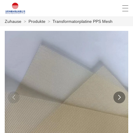
Zuhause
>
Produkte
>
Transformatorplatine PPS Mesh
العربية
Deutsch
English
Español
ZUHAUSE
PRODUKTE
NACHRICHTEN
DER FALL
FABRIK
KONTAKTIERE UNS