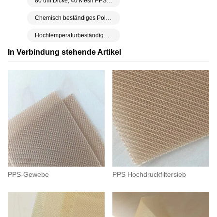
80 um Dicke, 40 Mesh PPS-Netz
Chemisch beständiges Polyphenylensulfid-PPS-Netz
Hochtemperaturbeständiges Polyphenylensulfid-PPS-Netz
In Verbindung stehende Artikel
PPS-Gewebe
PPS Hochdruckfiltersieb