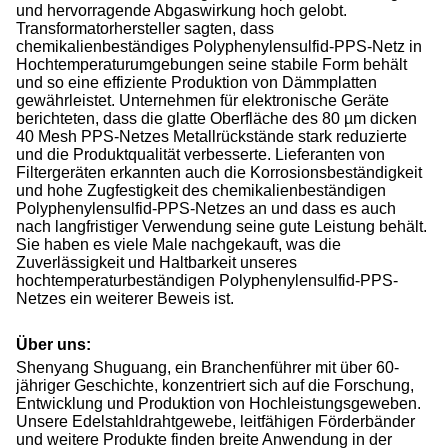
und hervorragende Abgaswirkung hoch gelobt.
Transformatorhersteller sagten, dass
chemikalienbeständiges Polyphenylensulfid-PPS-Netz in
Hochtemperaturumgebungen seine stabile Form behält
und so eine effiziente Produktion von Dämmplatten
gewährleistet. Unternehmen für elektronische Geräte
berichteten, dass die glatte Oberfläche des 80 µm dicken
40 Mesh PPS-Netzes Metallrückstände stark reduzierte
und die Produktqualität verbesserte. Lieferanten von
Filtergeräten erkannten auch die Korrosionsbeständigkeit
und hohe Zugfestigkeit des chemikalienbeständigen
Polyphenylensulfid-PPS-Netzes an und dass es auch
nach langfristiger Verwendung seine gute Leistung behält.
Sie haben es viele Male nachgekauft, was die
Zuverlässigkeit und Haltbarkeit unseres
hochtemperaturbeständigen Polyphenylensulfid-PPS-
Netzes ein weiterer Beweis ist.
Über uns:
Shenyang Shuguang, ein Branchenführer mit über 60-
jähriger Geschichte, konzentriert sich auf die Forschung,
Entwicklung und Produktion von Hochleistungsgeweben.
Unsere Edelstahldrahtgewebe, leitfähigen Förderbänder
und weitere Produkte finden breite Anwendung in der